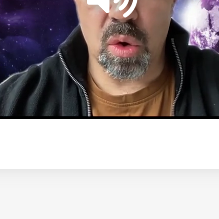
Loaded
:
100.00%