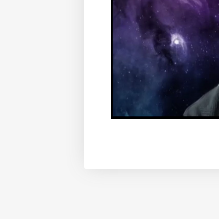
/
Unmute